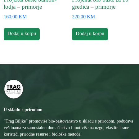
lodja – primorje
gredica – primorje
160,00
KM
220,00
KM
Dodaj u korpu
Dodaj u korpu
U skladu s prirodom
“Trag Biljke” promoviše bio-baštovanstvo u skladu s prirodom, podučava
veštinama za samostalno domaćinstvo i motiviše na uzgoj vlastite hrane
koristeći prirodne resurse i biološke metode.