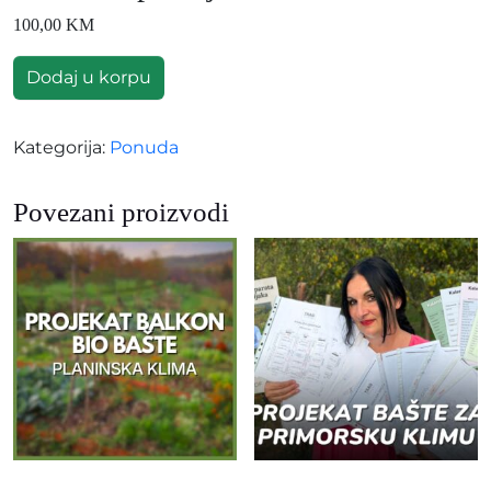
100,00
KM
Učionica postojeći članovi količina
Dodaj u korpu
Kategorija:
Ponuda
Povezani proizvodi