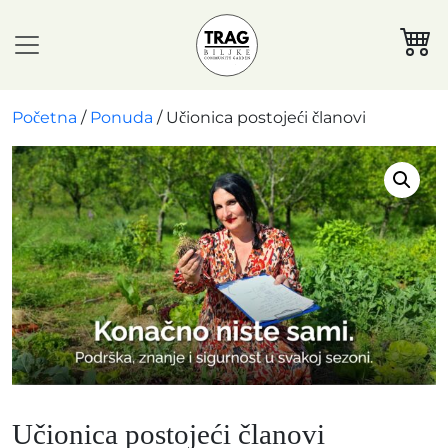
Početna
/
Ponuda
/ Učionica postojeći članovi
Učionica postojeći članovi