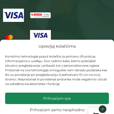
Upravljaj kolačićima
Koristimo tehnologije poput kolačića za pohranu i/ili pristup
informacijama o uređaju. Ovo radimo kako bismo poboljšali
iskustvo pregledavanja i prikazali (ne-) personalizovane oglase.
Pristanak na ove tehnologije omogućiće nam obradu podataka kao
što su ponašanje pri pregledavanju ili jedinstveni ID-ovi na ovoj
stranici. Nepristanak ili povlačenje pristanka može negativno uticati
na određene karakteristike i funkcije.
Prihvaćam sve
0
Prihvaćam samo neophodno
©Usluge „Trag Biljke“ Jovan Banović s.p. Banja Luka, 2024.-2025.