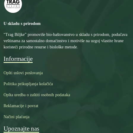
U skladu s prirodom
“Trag Biljke” promoviše bio-baštovanstvo u skladu s prirodom, podučava
veštinama za samostalno domaćinstvo i motiviše na uzgoj vlastite hrane
koristeći prirodne resurse i biološke metode.
Informacije
Opšti uslovi poslovanja
Politika prikupljanja kolačića
Opšta uredba o zaštiti osobnih podataka
Reklamacije i povrat
Načini plaćanja
Upoznajte nas