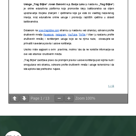
Page
1
/
13
Zoom
100%