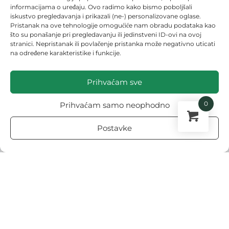
informacijama o uređaju. Ovo radimo kako bismo poboljšali
iskustvo pregledavanja i prikazali (ne-) personalizovane oglase.
Pristanak na ove tehnologije omogućiće nam obradu podataka kao
što su ponašanje pri pregledavanju ili jedinstveni ID-ovi na ovoj
stranici. Nepristanak ili povlačenje pristanka može negativno uticati
na određene karakteristike i funkcije.
Prihvaćam sve
Za tu svrhu potreban vam je:
vodotporni flomaster,
0
Prihvaćam samo neophodno
čačkalice,
Postavke
drveni štapići,
papir,
papirna traka.
Sve detalje o tome kako napraviti obeleživače semena možete
videti u ovom videu: