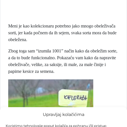
Meni je kao kolekcionaru potrebno jako mnogo obeleživača
sorti, jer kada počnem da ih sejem, svaka sorta mora da bude
obeležena.
Zbog toga sam “izumila 1001” način kako da obeležim sorte,
a da to bude funkcionalno. Pokazaću vam kako da napravite
obeleživače, velike, za saksije, ili male, za male činije i
papirne kesice za semena.
Upravljaj kolačićima
Koristimo tehnologije poput kolačića za pohranu i/ili pristup