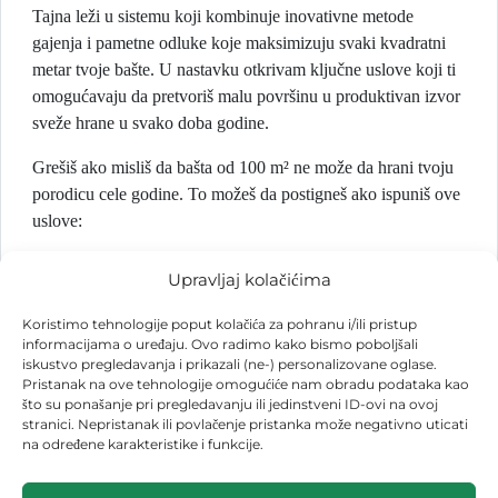
Tajna leži u sistemu koji kombinuje inovativne metode
gajenja i pametne odluke koje maksimizuju svaki kvadratni
metar tvoje bašte. U nastavku otkrivam ključne uslove koji ti
omogućavaju da pretvoriš malu površinu u produktivan izvor
sveže hrane u svako doba godine.
Grešiš ako misliš da bašta od 100 m² ne može da hrani tvoju
porodicu cele godine. To možeš da postigneš ako ispuniš ove
uslove:
Prvi uslov je da budeš u no-dig sistemu jer
Upravljaj kolačićima
jedino tako možeš da imaš kontinuitet setve
i berbe tokom cele godine. Kao što vidiš zbog
Koristimo tehnologije poput kolačića za pohranu i/ili pristup
tog uslova bašta mi je puna i preko zime.
informacijama o uređaju. Ovo radimo kako bismo poboljšali
iskustvo pregledavanja i prikazali (ne-) personalizovane oglase.
Drugi uslov je da iz bašte izbaciš na travu sve
Pristanak na ove tehnologije omogućiće nam obradu podataka kao
ono što se može uzgojiti na travi.
što su ponašanje pri pregledavanju ili jedinstveni ID-ovi na ovoj
Npr. krompir i tikvice, pasulje, kukuruz,
stranici. Nepristanak ili povlačenje pristanka može negativno uticati
na određene karakteristike i funkcije.
boranije visoke i niske. Tako se dobije prostor
za one kulture koje ne možeš uzgojiti na