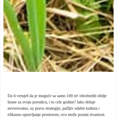
Da li veruješ da je moguće sa samo 100 m² obezbediti obilje
hrane za svoju porodicu, i to cele godine? Iako deluje
neverovatno, uz pravu strategiju, pažljiv odabir kultura i
efikasno upravljanje prostorom, ovo može postati stvarnost.