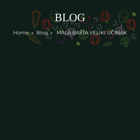
BLOG
Home
»
Blog
» MALA BAŠTA VELIKI UČINAK