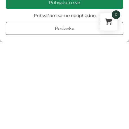
travi.
Prihvaćam sve
Pametno biraj sorte. Izaberi visoku boraniju u
0
Prihvaćam samo neophodno
odnosu na nisku, jer jedna kućica visoke
boranije daje ti punu gajbu hrane.
Postavke
Pojačaj dinamiku smene kultura na svojim
gredicama. Što manja bašta, to veća
dinamika.
“U prevodu” – sa jedne gredice se do sada
uzgajalo do 4 kulture, a ja sa jedne gredice,
uz dinamiku, uzgajam 18 kultura.
PROČITAJTE JOŠ:
RADIČ – VIŠE OD SALATE
Zaključak: Mala bašta, veliki učinak
Uz malo planiranja, prave tehnike i promišljen izbor kultura,
čak i najmanja bašta može postati izvor obilja. No-dig sistem,
optimalno iskorišćavanje prostora i povećana dinamika smene