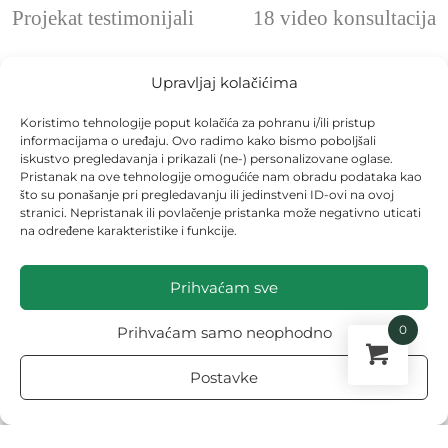
Projekat testimonijali
18 video konsultacija
Upravljaj kolačićima
Najnovije objave
Sve objave
Koristimo tehnologije poput kolačića za pohranu i/ili pristup
informacijama o uređaju. Ovo radimo kako bismo poboljšali
iskustvo pregledavanja i prikazali (ne-) personalizovane oglase.
Pristanak na ove tehnologije omogućiće nam obradu podataka kao
što su ponašanje pri pregledavanju ili jedinstveni ID-ovi na ovoj
stranici. Nepristanak ili povlačenje pristanka može negativno uticati
na određene karakteristike i funkcije.
Prihvaćam sve
0
Prihvaćam samo neophodno
Postavke
10 Decembra, 2024
DECEMBARSKI RASADNIK – SETVA