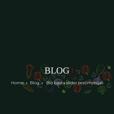
BLOG
Home
»
Blog
» Bio basta slider testimonijali