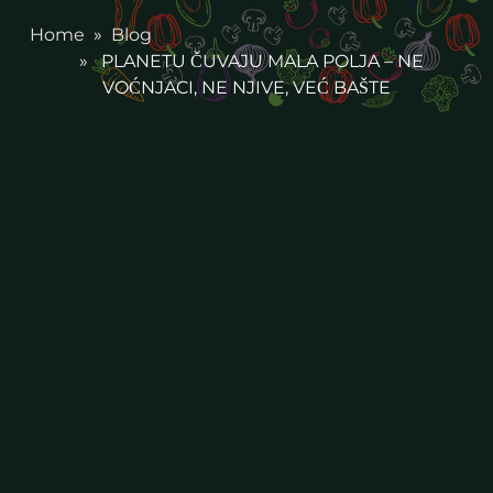
Home
»
Blog
» PLANETU ČUVAJU MALA POLJA – NE
VOĆNJACI, NE NJIVE, VEĆ BAŠTE