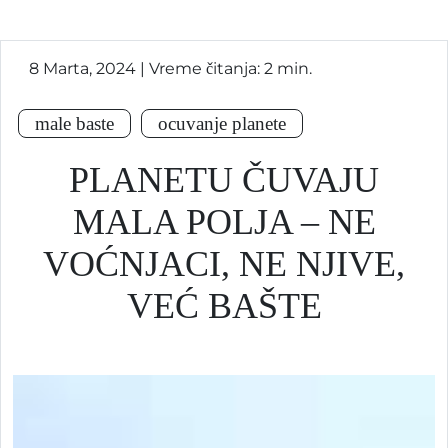
8 Marta, 2024 | Vreme čitanja: 2 min.
male baste
ocuvanje planete
PLANETU ČUVAJU
MALA POLJA – NE
VOĆNJACI, NE NJIVE,
VEĆ BAŠTE