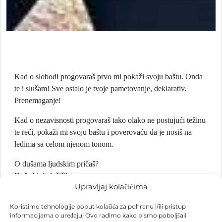
Kad o slobodi progovaraš prvo mi pokaži svoju baštu. Onda
te i slušam! Sve ostalo je tvoje pametovanje, deklarativ.
Prenemaganje!
Kad o nezavisnosti progovaraš tako olako ne postujući težinu
te reči, pokaži mi svoju baštu i poverovaću da je nosiš na
leđima sa celom njenom tonom.
O dušama ljudskim pričaš?
Duše bi da lečiš?
Upravljaj kolačićima
Putokaz da budeš?
Pokaži mi baštu i videću koliko si sposoban iscelitelj!
Koristimo tehnologije poput kolačića za pohranu i/ili pristup
informacijama o uređaju. Ovo radimo kako bismo poboljšali
Resurse u usta svoja stavljaš, a o njima učiš na internetu.