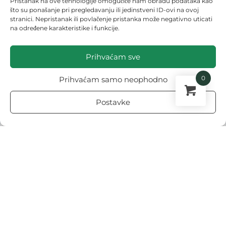
Pristanak na ove tehnologije omogućiće nam obradu podataka kao
što su ponašanje pri pregledavanju ili jedinstveni ID-ovi na ovoj
stranici. Nepristanak ili povlačenje pristanka može negativno uticati
na određene karakteristike i funkcije.
Prihvaćam sve
0
Prihvaćam samo neophodno
Postavke
Sadim srednje ranu sortu krompira – **Kennebec**, koja će
dospeti za berbu krajem juna. Sadnju obavljam jednostavno:
položim krompir preko pripremljenog kreveta, na razmaku od
25 cm između gomolja, kako bi svaki imao dovoljno prostora
za rast i razvoj. Prekrivam ih slojem sena debljine 10 cm, što
zadržava vlagu i pruža dodatnu zaštitu od hladnoće. Na taj