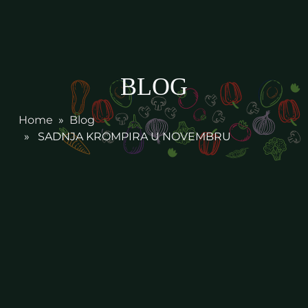
BLOG
Home
»
Blog
» SADNJA KROMPIRA U NOVEMBRU