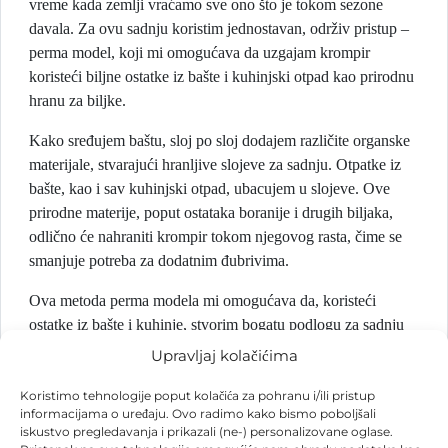
vreme kada zemlji vraćamo sve ono što je tokom sezone
davala. Za ovu sadnju koristim jednostavan, održiv pristup –
perma model, koji mi omogućava da uzgajam krompir
koristeći biljne ostatke iz bašte i kuhinjski otpad kao prirodnu
hranu za biljke.
Kako sređujem baštu, sloj po sloj dodajem različite organske
materijale, stvarajući hranljive slojeve za sadnju. Otpatke iz
bašte, kao i sav kuhinjski otpad, ubacujem u slojeve. Ove
prirodne materije, poput ostataka boranije i drugih biljaka,
odlično će nahraniti krompir tokom njegovog rasta, čime se
smanjuje potreba za dodatnim đubrivima.
Ova metoda perma modela mi omogućava da, koristeći
ostatke iz bašte i kuhinje, stvorim bogatu podlogu za sadnju
krompira, što predstavlja održiv pristup baštovanstvu. Sve
Upravljaj kolačićima
ovo činim u cilju postizanja zdravog, bogatog zemljišta koje
može podržati rast biljaka na prirodan način.
Koristimo tehnologije poput kolačića za pohranu i/ili pristup
informacijama o uređaju. Ovo radimo kako bismo poboljšali
iskustvo pregledavanja i prikazali (ne-) personalizovane oglase.