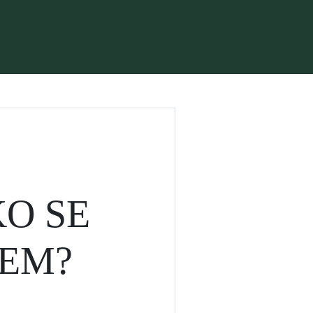
KO SE
LEM?