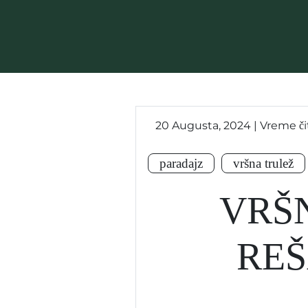
20 Augusta, 2024 | Vreme čit
paradajz
vršna trulež
VRŠN
REŠ