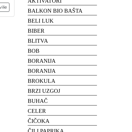
AKTIVATORI
više
BALKON BIO BAŠTA
BELI LUK
BIBER
BLITVA
BOB
BORANIJA
BORANIJA
BROKULA
BRZI UZGOJ
BUHAČ
CELER
ČIČOKA
ČILI PAPRIKA