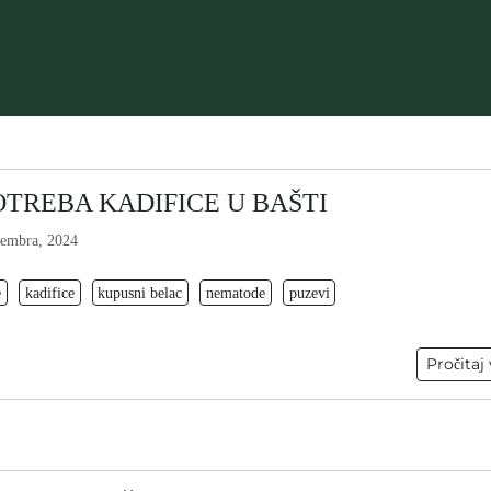
OTREBA KADIFICE U BAŠTI
embra, 2024
e
kadifice
kupusni belac
nematode
puzevi
Pročitaj 