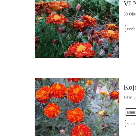
VI 
30 Okt
cveć
Koje
19 Maj
amar
sunc