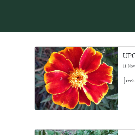
UP
11 Nov
cveć