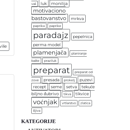
luk
monilija
vaš
motivaciono
bastovanstvo
mrkva
paprika
paprike
paradajz
pepelnica
perma model
više
plamenjača
planiranje
bašte
praziluk
preparat
preparat od
presada
puzevi
zove
prokelj
recept
seme
setva
tekuće
biljno đubrivo
tikvice
tikva
voćnjak
vrtlarstvo
zlatica
šljiva
KATEGORIJE