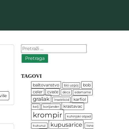
Pretraga:
TAGOVI
baštovanstvo
bob
bio uzgoj
celer
cveće
deca
edamame
više
grašak
karfiol
insekticid
krastavac
kelj
korijander
krompir
kuhinjski otpad
kupusarice
kukuruz
lisna