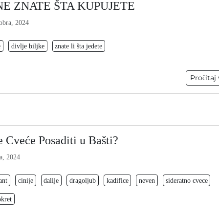
NE ZNATE ŠTA KUPUJETE
obra, 2024
e
divlje biljke
znate li šta jedete
Pročitaj 
 Cveće Posaditi u Bašti?
a, 2024
ant
cinije
dalije
dragoljub
kadifice
neven
sideratno cvece
okret