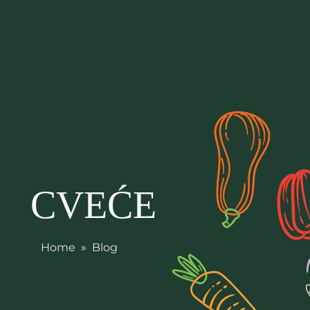
CVEĆE
Home
»
Blog