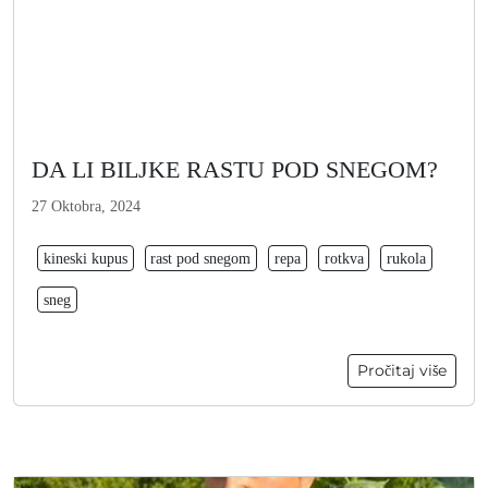
DA LI BILJKE RASTU POD SNEGOM?
27 Oktobra, 2024
kineski kupus
rast pod snegom
repa
rotkva
rukola
sneg
Pročitaj više