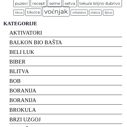
puzevi
recept
seme
setva
tekuće biljno đubrivo
voćnjak
tikvice
tikva
vrtlarstvo
zlatica
šljiva
KATEGORIJE
AKTIVATORI
BALKON BIO BAŠTA
BELI LUK
BIBER
BLITVA
BOB
BORANIJA
BORANIJA
BROKULA
BRZI UZGOJ