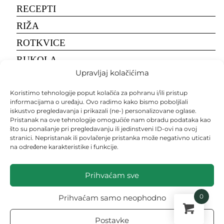
RECEPTI
RIŽA
ROTKVICE
RUKOLA
Upravljaj kolačićima
SALATA
SALATA
Koristimo tehnologije poput kolačića za pohranu i/ili pristup
informacijama o uređaju. Ovo radimo kako bismo poboljšali
SEME
iskustvo pregledavanja i prikazali (ne-) personalizovane oglase.
Pristanak na ove tehnologije omogućiće nam obradu podataka kao
SEMENA
što su ponašanje pri pregledavanju ili jedinstveni ID-ovi na ovoj
stranici. Nepristanak ili povlačenje pristanka može negativno uticati
SETVA
na određene karakteristike i funkcije.
SIRĆE
Prihvaćam sve
ŠLJIVA
SMRDIBUBE
0
Prihvaćam samo neophodno
SOJA
Postavke