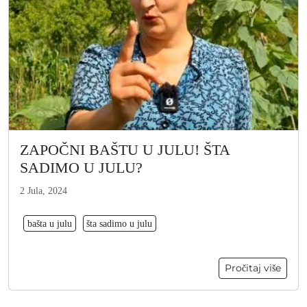
ZAPOČNI BAŠTU U JULU! ŠTA
SADIMO U JULU?
2 Jula, 2024
bašta u julu
šta sadimo u julu
Pročitaj više