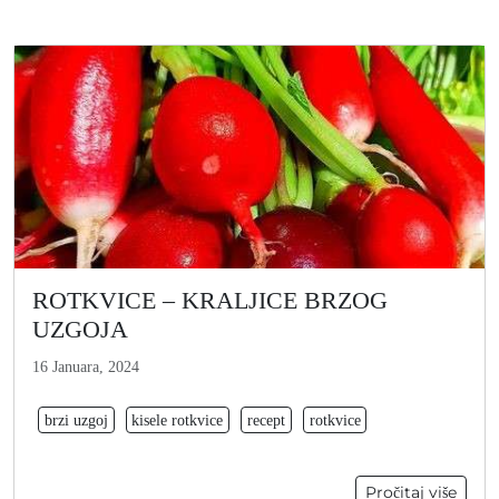
ROTKVICE – KRALJICE BRZOG
UZGOJA
16 Januara, 2024
brzi uzgoj
kisele rotkvice
recept
rotkvice
Pročitaj više