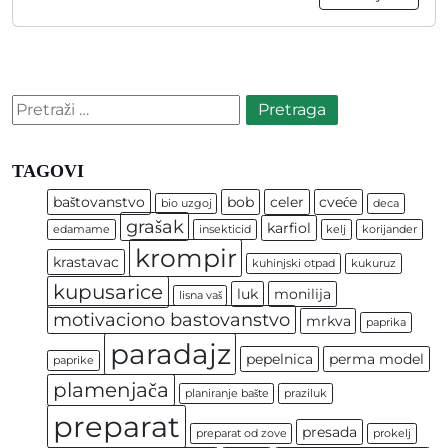
Pretraga:
TAGOVI
baštovanstvo
bob
celer
cveće
bio uzgoj
deca
grašak
karfiol
edamame
insekticid
kelj
korijander
krompir
krastavac
kuhinjski otpad
kukuruz
kupusarice
luk
monilija
lisna vaš
motivaciono bastovanstvo
mrkva
paprika
paradajz
pepelnica
perma model
paprike
plamenjača
planiranje bašte
praziluk
preparat
presada
preparat od zove
prokelj