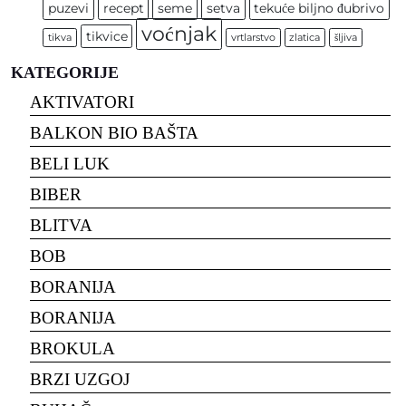
puzevi
recept
seme
setva
tekuće biljno đubrivo
voćnjak
tikvice
tikva
vrtlarstvo
zlatica
šljiva
KATEGORIJE
AKTIVATORI
BALKON BIO BAŠTA
BELI LUK
BIBER
BLITVA
BOB
BORANIJA
BORANIJA
BROKULA
BRZI UZGOJ