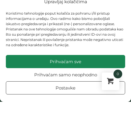
Upravljaj kolačićima
SPANAĆ
STENICE
Koristimo tehnologije poput kolačića za pohranu i/ili pristup
informacijama o uređaju. Ovo radimo kako bismo poboljšali
TEKSTOVI
iskustvo pregledavanja i prikazali (ne-) personalizovane oglase.
Pristanak na ove tehnologije omogućiće nam obradu podataka kao
TIKVA
što su ponašanje pri pregledavanju ili jedinstveni ID-ovi na ovoj
stranici. Nepristanak ili povlačenje pristanka može negativno uticati
TIKVICA
na određene karakteristike i funkcije.
VOĆARSTVO
Prihvaćam sve
ZLATICA
ZONE U BAŠTI
0
Prihvaćam samo neophodno
Postavke