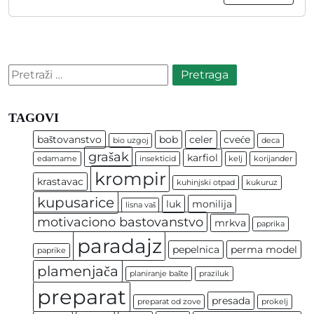
Pretraga:
TAGOVI
baštovanstvo
bob
celer
cveće
bio uzgoj
deca
grašak
karfiol
edamame
insekticid
kelj
korijander
krompir
krastavac
kuhinjski otpad
kukuruz
kupusarice
luk
monilija
lisna vaš
motivaciono bastovanstvo
mrkva
paprika
paradajz
pepelnica
perma model
paprike
plamenjača
planiranje bašte
praziluk
preparat
presada
preparat od zove
prokelj