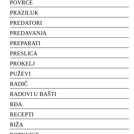
POVRĆE
PRAZILUK
PREDATORI
PREDAVANJA
PREPARATI
PRESLICA
PROKELJ
PUŽEVI
RADIČ
RADOVI U BAŠTI
RĐA
RECEPTI
RIŽA