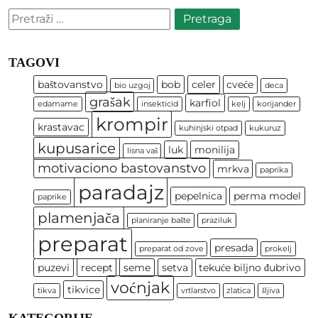
Pretraga:
TAGOVI
baštovanstvo
bob
celer
cveće
bio uzgoj
deca
grašak
karfiol
edamame
insekticid
kelj
korijander
krompir
krastavac
kuhinjski otpad
kukuruz
kupusarice
luk
monilija
lisna vaš
motivaciono bastovanstvo
mrkva
paprika
paradajz
pepelnica
perma model
paprike
plamenjača
planiranje bašte
praziluk
preparat
presada
preparat od zove
prokelj
puzevi
recept
seme
setva
tekuće biljno đubrivo
voćnjak
tikvice
tikva
vrtlarstvo
zlatica
šljiva
KATEGORIJE