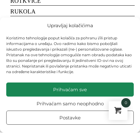
ROTKVICE
RUKOLA
SALATA
Upravljaj kolačićima
SALATA
Koristimo tehnologije poput kolačića za pohranu i/ili pristup
SEME
informacijama o uređaju. Ovo radimo kako bismo poboljšali
iskustvo pregledavanja i prikazali (ne-) personalizovane oglase.
SEMENA
Pristanak na ove tehnologije omogućiće nam obradu podataka kao
što su ponašanje pri pregledavanju ili jedinstveni ID-ovi na ovoj
SETVA
stranici. Nepristanak ili povlačenje pristanka može negativno uticati
na određene karakteristike i funkcije.
SIRĆE
ŠLJIVA
Prihvaćam sve
SMRDIBUBE
0
Prihvaćam samo neophodno
SOJA
SPANAĆ
Postavke
STENICE
TEKSTOVI