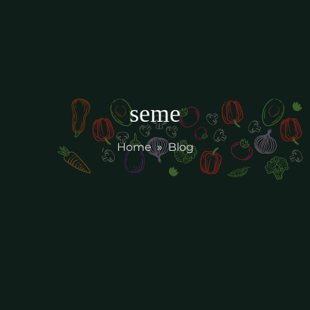
seme
Home
»
Blog