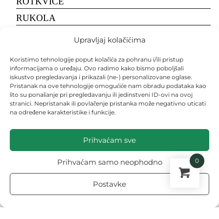
ROTKVICE
RUKOLA
SALATA
Upravljaj kolačićima
SALATA
Koristimo tehnologije poput kolačića za pohranu i/ili pristup
SEME
informacijama o uređaju. Ovo radimo kako bismo poboljšali
iskustvo pregledavanja i prikazali (ne-) personalizovane oglase.
SEMENA
Pristanak na ove tehnologije omogućiće nam obradu podataka kao
što su ponašanje pri pregledavanju ili jedinstveni ID-ovi na ovoj
SETVA
stranici. Nepristanak ili povlačenje pristanka može negativno uticati
na određene karakteristike i funkcije.
SIRĆE
ŠLJIVA
Prihvaćam sve
SMRDIBUBE
0
Prihvaćam samo neophodno
SOJA
SPANAĆ
Postavke
STENICE
TEKSTOVI