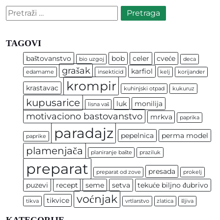
Pretraga:
TAGOVI
baštovanstvo
bob
celer
cveće
bio uzgoj
deca
grašak
karfiol
edamame
insekticid
kelj
korijander
krompir
krastavac
kuhinjski otpad
kukuruz
kupusarice
luk
monilija
lisna vaš
motivaciono bastovanstvo
mrkva
paprika
paradajz
pepelnica
perma model
paprike
plamenjača
planiranje bašte
praziluk
preparat
presada
preparat od zove
prokelj
puzevi
recept
seme
setva
tekuće biljno đubrivo
voćnjak
tikvice
tikva
vrtlarstvo
zlatica
šljiva
KATEGORIJE