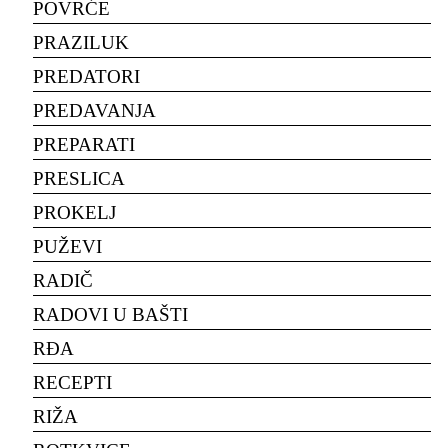
POVRĆE
PRAZILUK
PREDATORI
PREDAVANJA
PREPARATI
PRESLICA
PROKELJ
PUŽEVI
RADIČ
RADOVI U BAŠTI
RĐA
RECEPTI
RIŽA