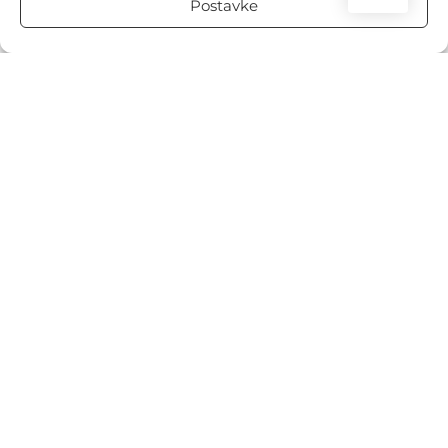
Postavke
SIRĆE
ŠLJIVA
SMRDIBUBE
SOJA
SPANAĆ
STENICE
TEKSTOVI
TIKVA
TIKVICA
VOĆARSTVO
ZLATICA
ZONE U BAŠTI