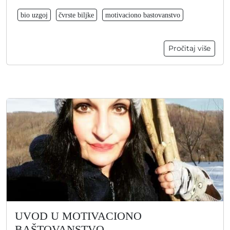
bio uzgoj
čvrste biljke
motivaciono bastovanstvo
Pročitaj više
UVOD U MOTIVACIONO
BAŠTOVANSTVO