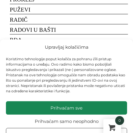
PUŽEVI
RADIČ
RADOVI U BAŠTI
RĐA
Upravljaj kolačićima
RECEPTI
Koristimo tehnologije poput kolačića za pohranu i/ili pristup
RIŽA
informacijama o uređaju. Ovo radimo kako bismo poboljšali
ROTKVICE
iskustvo pregledavanja i prikazali (ne-) personalizovane oglase.
Pristanak na ove tehnologije omogućiće nam obradu podataka kao
RUKOLA
što su ponašanje pri pregledavanju ili jedinstveni ID-ovi na ovoj
stranici. Nepristanak ili povlačenje pristanka može negativno uticati
SALATA
na određene karakteristike i funkcije.
SALATA
Prihvaćam sve
SEME
SEMENA
0
Prihvaćam samo neophodno
SETVA