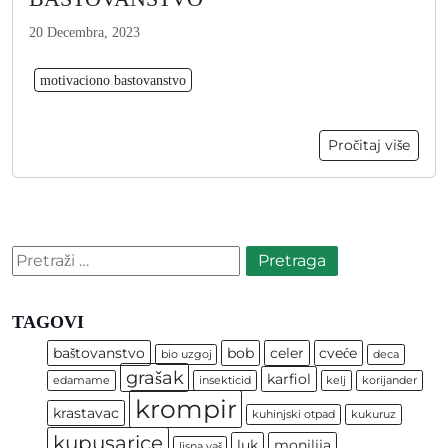
20 Decembra, 2023
motivaciono bastovanstvo
Pročitaj više
Pretraga:
TAGOVI
baštovanstvo
bob
celer
cveće
bio uzgoj
deca
grašak
karfiol
edamame
insekticid
kelj
korijander
krompir
krastavac
kuhinjski otpad
kukuruz
kupusarice
luk
monilija
lisna vaš