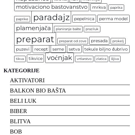
motivaciono bastovanstvo
mrkva
paprika
paradajz
pepelnica
perma model
paprike
plamenjača
planiranje bašte
praziluk
preparat
presada
preparat od zove
prokelj
puzevi
recept
seme
setva
tekuće biljno đubrivo
voćnjak
tikvice
tikva
vrtlarstvo
zlatica
šljiva
KATEGORIJE
AKTIVATORI
BALKON BIO BAŠTA
BELI LUK
BIBER
BLITVA
BOB