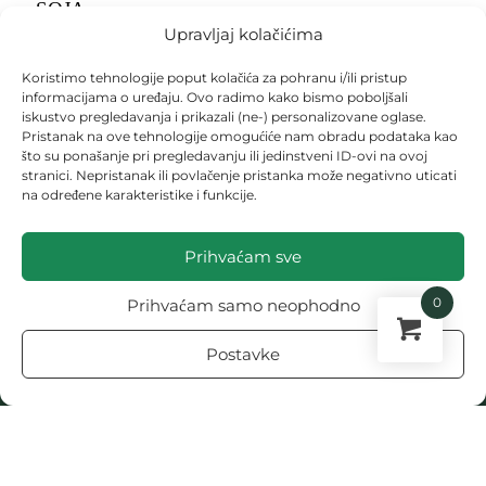
SOJA
Upravljaj kolačićima
SPANAĆ
Koristimo tehnologije poput kolačića za pohranu i/ili pristup
STENICE
informacijama o uređaju. Ovo radimo kako bismo poboljšali
iskustvo pregledavanja i prikazali (ne-) personalizovane oglase.
TEKSTOVI
Pristanak na ove tehnologije omogućiće nam obradu podataka kao
TIKVA
što su ponašanje pri pregledavanju ili jedinstveni ID-ovi na ovoj
stranici. Nepristanak ili povlačenje pristanka može negativno uticati
TIKVICA
na određene karakteristike i funkcije.
VOĆARSTVO
Prihvaćam sve
ZLATICA
ZONE U BAŠTI
0
Prihvaćam samo neophodno
Postavke