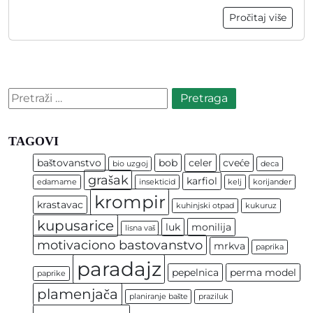
Pročitaj više
Pretraga:
TAGOVI
baštovanstvo
bob
celer
cveće
bio uzgoj
deca
grašak
karfiol
edamame
insekticid
kelj
korijander
krompir
krastavac
kuhinjski otpad
kukuruz
kupusarice
luk
monilija
lisna vaš
motivaciono bastovanstvo
mrkva
paprika
paradajz
pepelnica
perma model
paprike
plamenjača
planiranje bašte
praziluk