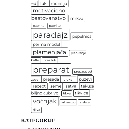
luk
monilija
vaš
motivaciono
bastovanstvo
mrkva
paprika
paprike
paradajz
pepelnica
perma model
plamenjača
planiranje
bašte
praziluk
preparat
preparat od
presada
puzevi
zove
prokelj
recept
seme
setva
tekuće
biljno đubrivo
tikvice
tikva
voćnjak
vrtlarstvo
zlatica
šljiva
KATEGORIJE