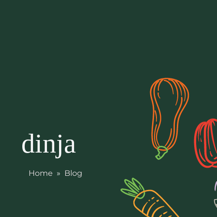
dinja
Home
»
Blog