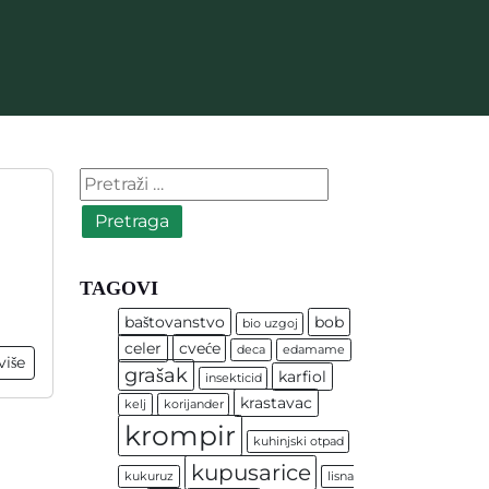
Pretraga:
TAGOVI
baštovanstvo
bob
bio uzgoj
celer
cveće
deca
edamame
više
grašak
karfiol
insekticid
krastavac
kelj
korijander
krompir
kuhinjski otpad
kupusarice
kukuruz
lisna