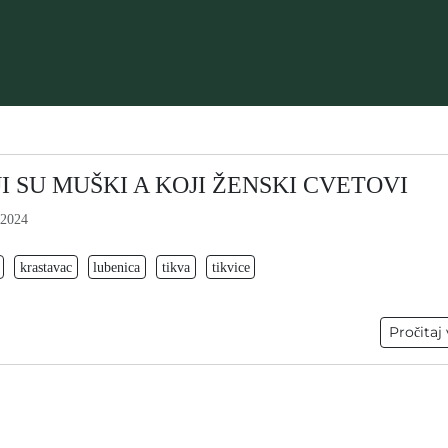
I SU MUŠKI A KOJI ŽENSKI CVETOVI
 2024
krastavac
lubenica
tikva
tikvice
Pročitaj 