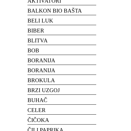
AKTIVATORI
BALKON BIO BAŠTA
BELI LUK
BIBER
BLITVA
BOB
BORANIJA
BORANIJA
BROKULA
BRZI UZGOJ
BUHAČ
CELER
ČIČOKA
ČILI PAPRIKA