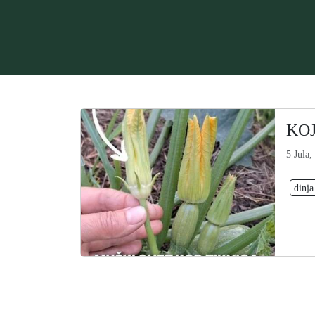
KOJ
5 Jula,
dinja