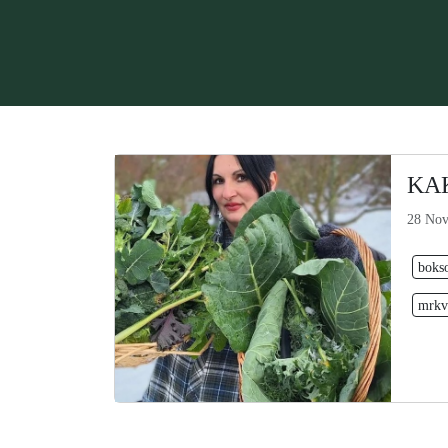
KA
28 Nov
bokso
mrkv