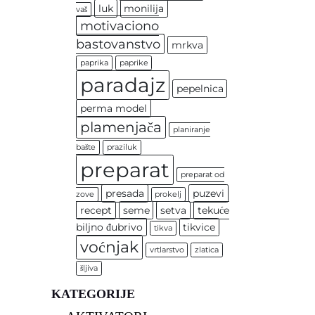
luk
monilija
vaš
motivaciono
bastovanstvo
mrkva
paprika
paprike
paradajz
pepelnica
perma model
plamenjača
planiranje
bašte
praziluk
preparat
preparat od
presada
puzevi
zove
prokelj
recept
seme
setva
tekuće
biljno đubrivo
tikvice
tikva
voćnjak
vrtlarstvo
zlatica
šljiva
KATEGORIJE