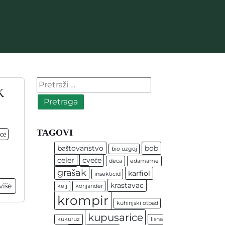
Pretraga:
K
TAGOVI
ce
baštovanstvo
bob
bio uzgoj
celer
cveće
deca
edamame
grašak
karfiol
insekticid
krastavac
više
kelj
korijander
krompir
kuhinjski otpad
kupusarice
kukuruz
lisna