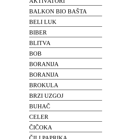
AKTIVATORI
BALKON BIO BAŠTA
BELI LUK
BIBER
BLITVA
BOB
BORANIJA
BORANIJA
BROKULA
BRZI UZGOJ
BUHAČ
CELER
ČIČOKA
ČILI PAPRIKA