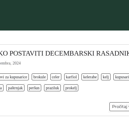
KO POSTAVITI DECEMBARSKI RASADNI
embra, 2024
vi za kupusarice
brokule
celer
karfiol
kelerabe
kelj
kupusari
a
paštrnjak
peršun
praziluk
prokelj
Pročitaj 