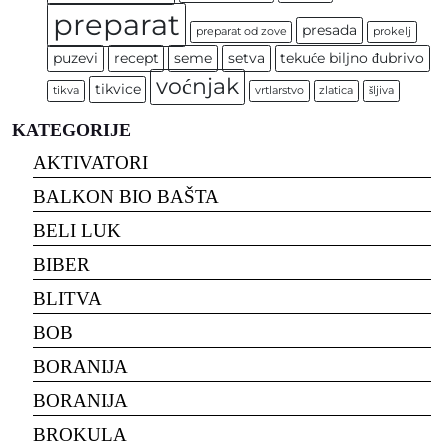
preparat
presada
preparat od zove
prokelj
puzevi
recept
seme
setva
tekuće biljno đubrivo
voćnjak
tikvice
tikva
vrtlarstvo
zlatica
šljiva
KATEGORIJE
AKTIVATORI
BALKON BIO BAŠTA
BELI LUK
BIBER
BLITVA
BOB
BORANIJA
BORANIJA
BROKULA