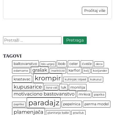
Pročitaj više
Pretraga:
TAGOVI
baštovanstvo
bob
celer
cveće
bio uzgoj
deca
grašak
karfiol
edamame
insekticid
kelj
korijander
krompir
krastavac
kuhinjski otpad
kukuruz
kupusarice
luk
monilija
lisna vaš
motivaciono bastovanstvo
mrkva
paprika
paradajz
pepelnica
perma model
paprike
plamenjača
planiranje bašte
praziluk