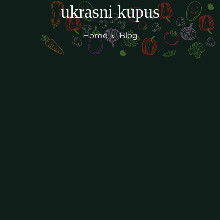
ukrasni kupus
Home
»
Blog