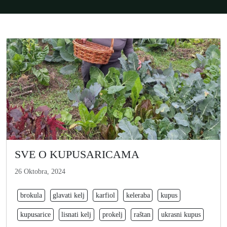
SVE O KUPUSARICAMA
26 Oktobra, 2024
brokula
glavati kelj
karfiol
keleraba
kupus
kupusarice
lisnati kelj
prokelj
raštan
ukrasni kupus