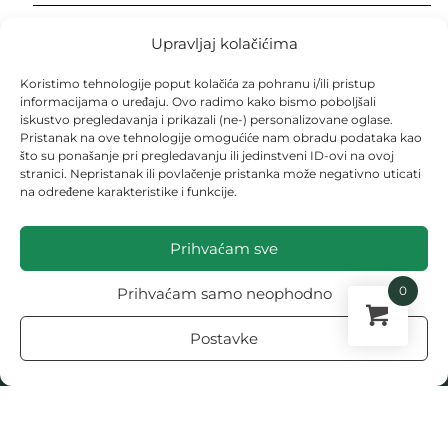
SOJA
Upravljaj kolačićima
SPANAĆ
Koristimo tehnologije poput kolačića za pohranu i/ili pristup
STENICE
informacijama o uređaju. Ovo radimo kako bismo poboljšali
iskustvo pregledavanja i prikazali (ne-) personalizovane oglase.
TEKSTOVI
Pristanak na ove tehnologije omogućiće nam obradu podataka kao
što su ponašanje pri pregledavanju ili jedinstveni ID-ovi na ovoj
TIKVA
stranici. Nepristanak ili povlačenje pristanka može negativno uticati
TIKVICA
na određene karakteristike i funkcije.
VOĆARSTVO
Prihvaćam sve
ZLATICA
0
Prihvaćam samo neophodno
ZONE U BAŠTI
Postavke